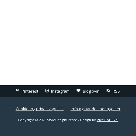
Pinterest
Instagram
Bloglovin
RSS
Cookie- og privatlivspolitik
Info og handelsbetingelser
Copyright © 2026 StyleDesignCreate - Design by
PixelForPixel