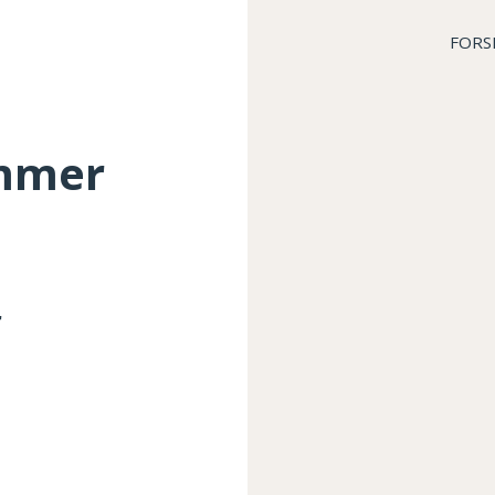
FORS
ammer
r