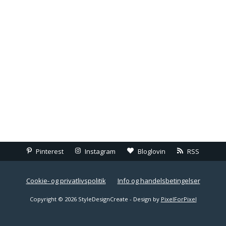
Pinterest
Instagram
Bloglovin
RSS
Cookie- og privatlivspolitik
Info og handelsbetingelser
Copyright © 2026 StyleDesignCreate - Design by
PixelForPixel