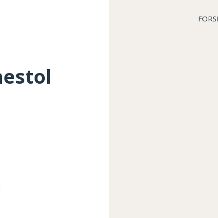
FORS
estol
d