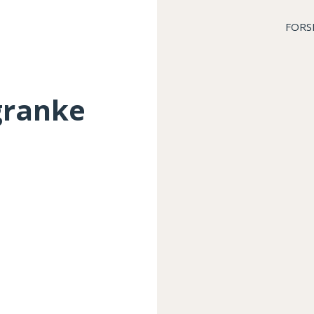
FORS
granke