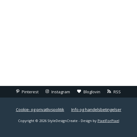
Pinterest
Instagram
Bloglovin
RSS
Cookie- og privatlivspolitik
Info og handelsbetingelser
Copyright © 2026 StyleDesignCreate - Design by
PixelForPixel