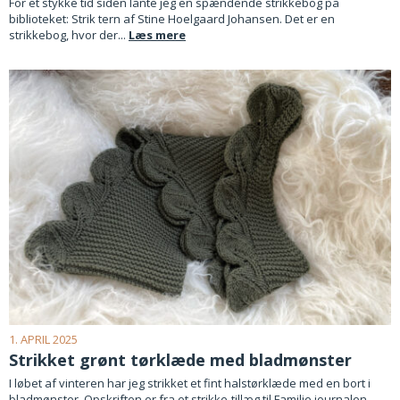
For et stykke tid siden lånte jeg en spændende strikkebog på
biblioteket: Strik tern af Stine Hoelgaard Johansen. Det er en
strikkebog, hvor der...
Læs mere
1. APRIL 2025
Strikket grønt tørklæde med bladmønster
I løbet af vinteren har jeg strikket et fint halstørklæde med en bort i
bladmønster. Opskriften er fra et strikke-tillæg til Familie journalen,