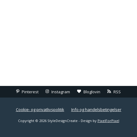
Pinterest
Instagram
Bloglovin
RSS
Cookie- og privatlivspolitik
Info og handelsbetingelser
Copyright © 2026 StyleDesignCreate - Design by
PixelForPixel