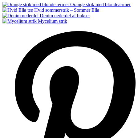
Orange strik med blondeærmer
Hvid sommerstrik – Sommer Ella
Denim nederdel af bukser
Mycelium strik