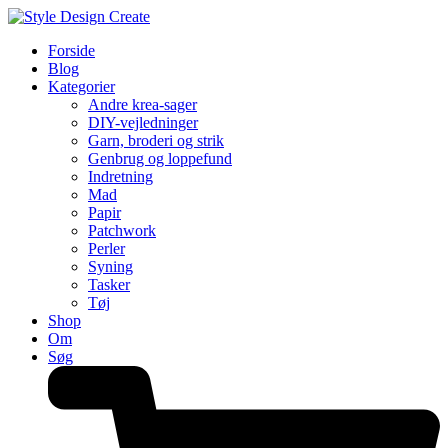
Forside
Blog
Kategorier
Andre krea-sager
DIY-vejledninger
Garn, broderi og strik
Genbrug og loppefund
Indretning
Mad
Papir
Patchwork
Perler
Syning
Tasker
Tøj
Shop
Om
Søg