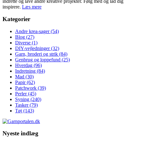
indrette og lave andre kreative projekter. Følg med og lad dig
inspirere.
Læs mere
Kategorier
Andre krea-sager
(54)
Blog
(27)
Diverse
(1)
DIY-vejledninger
(32)
Garn, broderi og strik
(84)
Genbrug og loppefund
(25)
Hverdag
(96)
Indretning
(84)
Mad
(30)
Papir
(62)
Patchwork
(39)
Perler
(45)
Syning
(240)
Tasker
(79)
Tøj
(143)
Nyeste indlæg