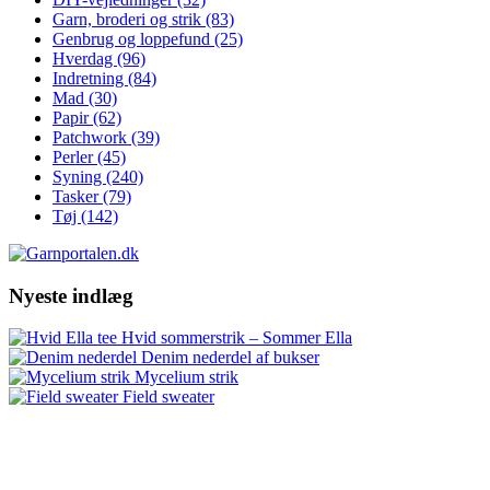
Garn, broderi og strik
(83)
Genbrug og loppefund
(25)
Hverdag
(96)
Indretning
(84)
Mad
(30)
Papir
(62)
Patchwork
(39)
Perler
(45)
Syning
(240)
Tasker
(79)
Tøj
(142)
Nyeste indlæg
Hvid sommerstrik – Sommer Ella
Denim nederdel af bukser
Mycelium strik
Field sweater