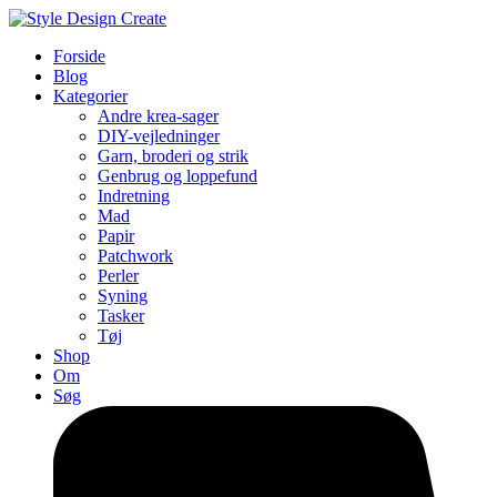
Forside
Blog
Kategorier
Andre krea-sager
DIY-vejledninger
Garn, broderi og strik
Genbrug og loppefund
Indretning
Mad
Papir
Patchwork
Perler
Syning
Tasker
Tøj
Shop
Om
Søg