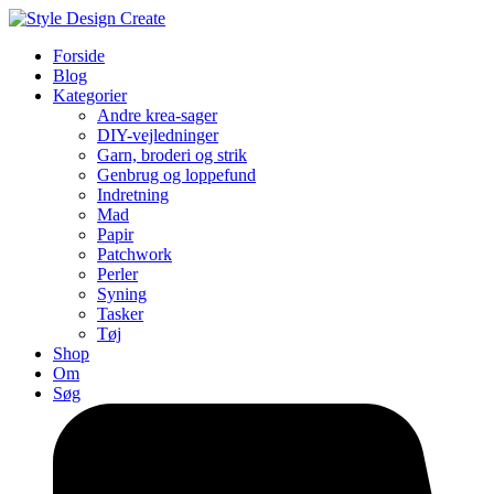
Forside
Blog
Kategorier
Andre krea-sager
DIY-vejledninger
Garn, broderi og strik
Genbrug og loppefund
Indretning
Mad
Papir
Patchwork
Perler
Syning
Tasker
Tøj
Shop
Om
Søg