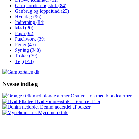
Garn, broderi og strik
(84)
Genbrug og loppefund
(25)
Hverdag
(96)
Indretning
(84)
Mad
(30)
Papir
(62)
Patchwork
(39)
Perler
(45)
Syning
(240)
Tasker
(79)
Tøj
(143)
Nyeste indlæg
Orange strik med blondeærmer
Hvid sommerstrik – Sommer Ella
Denim nederdel af bukser
Mycelium strik