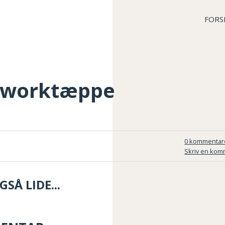
FORS
chworktæppe
0 kommentar
Skriv en kom
SÅ LIDE...