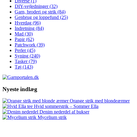
Diverse
(1)
DIY-vejledninger
(32)
Garn, broderi og strik
(84)
Genbrug og loppefund
(25)
Hverdag
(96)
Indretning
(84)
Mad
(30)
Papir
(62)
Patchwork
(39)
Perler
(45)
Syning
(240)
Tasker
(79)
Tøj
(143)
Nyeste indlæg
Orange strik med blondeærmer
Hvid sommerstrik – Sommer Ella
Denim nederdel af bukser
Mycelium strik