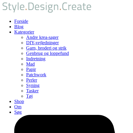
Forside
Blog
Kategorier
Andre krea-sager
DIY-vejledninger
Garn, broderi og strik
Genbrug og loppefund
Indretning
Mad
Papir
Patchwork
Perler
Syning
Tasker
Tøj
Shop
Om
Søg