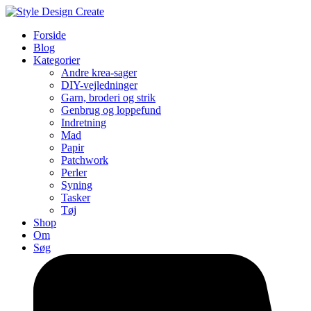
Forside
Blog
Kategorier
Andre krea-sager
DIY-vejledninger
Garn, broderi og strik
Genbrug og loppefund
Indretning
Mad
Papir
Patchwork
Perler
Syning
Tasker
Tøj
Shop
Om
Søg