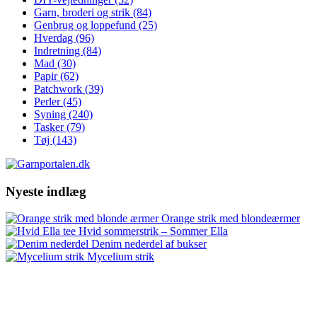
Garn, broderi og strik
(84)
Genbrug og loppefund
(25)
Hverdag
(96)
Indretning
(84)
Mad
(30)
Papir
(62)
Patchwork
(39)
Perler
(45)
Syning
(240)
Tasker
(79)
Tøj
(143)
Nyeste indlæg
Orange strik med blondeærmer
Hvid sommerstrik – Sommer Ella
Denim nederdel af bukser
Mycelium strik