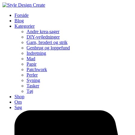
Forside
Blog
Kategorier
Andre krea-sager
DIY-vejledninger
Garn, broderi og strik
Genbrug og loppefund
Indretning
Mad
Papir
Patchwork
Perler
Syning
Tasker
Tøj
Shop
Om
Søg