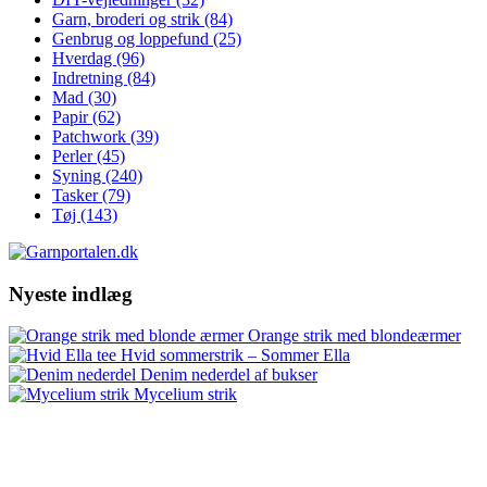
Garn, broderi og strik
(84)
Genbrug og loppefund
(25)
Hverdag
(96)
Indretning
(84)
Mad
(30)
Papir
(62)
Patchwork
(39)
Perler
(45)
Syning
(240)
Tasker
(79)
Tøj
(143)
Nyeste indlæg
Orange strik med blondeærmer
Hvid sommerstrik – Sommer Ella
Denim nederdel af bukser
Mycelium strik