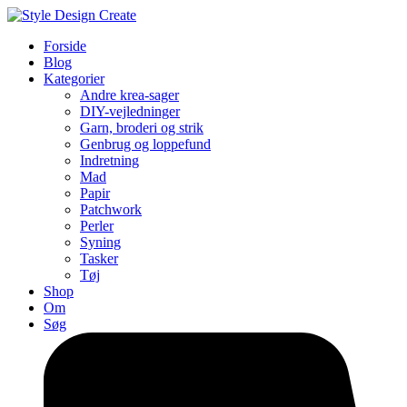
Forside
Blog
Kategorier
Andre krea-sager
DIY-vejledninger
Garn, broderi og strik
Genbrug og loppefund
Indretning
Mad
Papir
Patchwork
Perler
Syning
Tasker
Tøj
Shop
Om
Søg