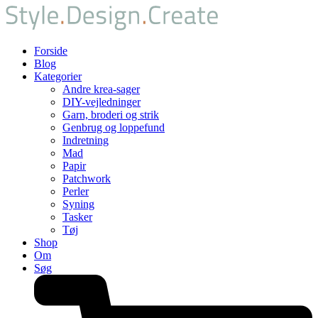
Forside
Blog
Kategorier
Andre krea-sager
DIY-vejledninger
Garn, broderi og strik
Genbrug og loppefund
Indretning
Mad
Papir
Patchwork
Perler
Syning
Tasker
Tøj
Shop
Om
Søg