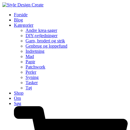
Forside
Blog
Kategorier
Andre krea-sager
DIY-vejledninger
Garn, broderi og strik
Genbrug og loppefund
Indretning
Mad
Papir
Patchwork
Perler
Syning
Tasker
Tøj
Shop
Om
Søg