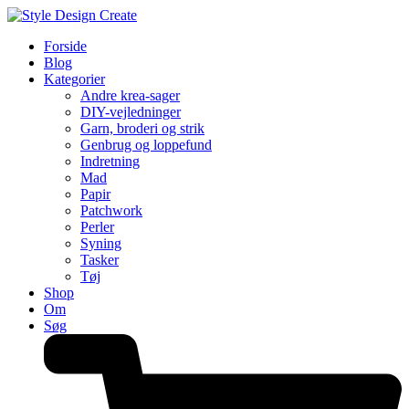
Forside
Blog
Kategorier
Andre krea-sager
DIY-vejledninger
Garn, broderi og strik
Genbrug og loppefund
Indretning
Mad
Papir
Patchwork
Perler
Syning
Tasker
Tøj
Shop
Om
Søg