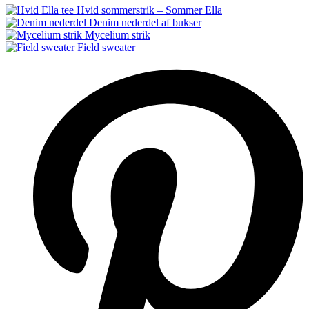
Hvid sommerstrik – Sommer Ella
Denim nederdel af bukser
Mycelium strik
Field sweater