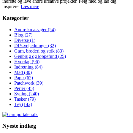
indrette og lave andre kreative projekter. Følg med og lad dig
inspirere.
Læs mere
Kategorier
Andre krea-sager
(54)
Blog
(27)
Diverse
(1)
DIY-vejledninger
(32)
Garn, broderi og strik
(83)
Genbrug og loppefund
(25)
Hverdag
(96)
Indretning
(84)
Mad
(30)
Papir
(62)
Patchwork
(39)
Perler
(45)
Syning
(240)
Tasker
(79)
Tøj
(142)
Nyeste indlæg