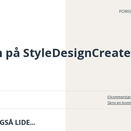
FORS
n på StyleDesignCreate
0 kommentar
Skriv en kom
SÅ LIDE...