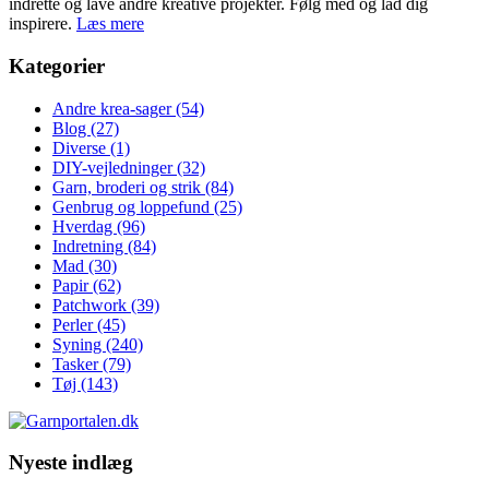
indrette og lave andre kreative projekter. Følg med og lad dig
inspirere.
Læs mere
Kategorier
Andre krea-sager
(54)
Blog
(27)
Diverse
(1)
DIY-vejledninger
(32)
Garn, broderi og strik
(84)
Genbrug og loppefund
(25)
Hverdag
(96)
Indretning
(84)
Mad
(30)
Papir
(62)
Patchwork
(39)
Perler
(45)
Syning
(240)
Tasker
(79)
Tøj
(143)
Nyeste indlæg