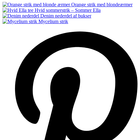
Orange strik med blondeærmer
Hvid sommerstrik – Sommer Ella
Denim nederdel af bukser
Mycelium strik