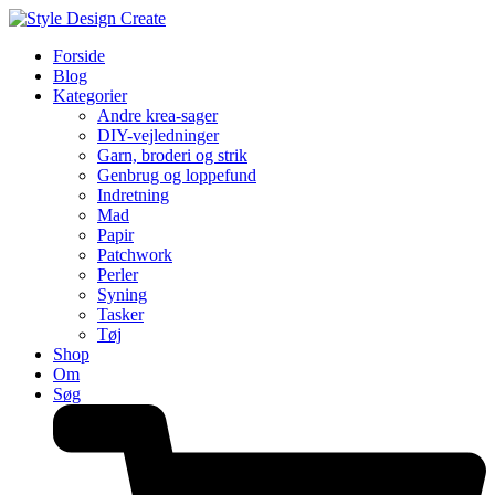
Forside
Blog
Kategorier
Andre krea-sager
DIY-vejledninger
Garn, broderi og strik
Genbrug og loppefund
Indretning
Mad
Papir
Patchwork
Perler
Syning
Tasker
Tøj
Shop
Om
Søg