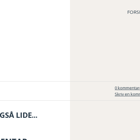
FORS
0 kommentar
Skriv en kom
SÅ LIDE...