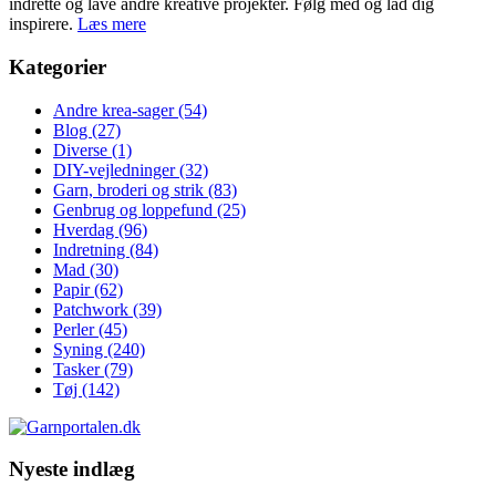
indrette og lave andre kreative projekter. Følg med og lad dig
inspirere.
Læs mere
Kategorier
Andre krea-sager
(54)
Blog
(27)
Diverse
(1)
DIY-vejledninger
(32)
Garn, broderi og strik
(83)
Genbrug og loppefund
(25)
Hverdag
(96)
Indretning
(84)
Mad
(30)
Papir
(62)
Patchwork
(39)
Perler
(45)
Syning
(240)
Tasker
(79)
Tøj
(142)
Nyeste indlæg