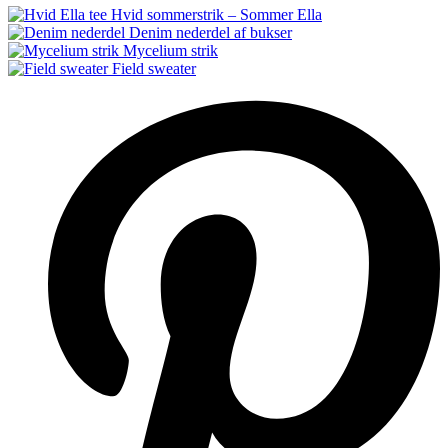
Hvid sommerstrik – Sommer Ella
Denim nederdel af bukser
Mycelium strik
Field sweater