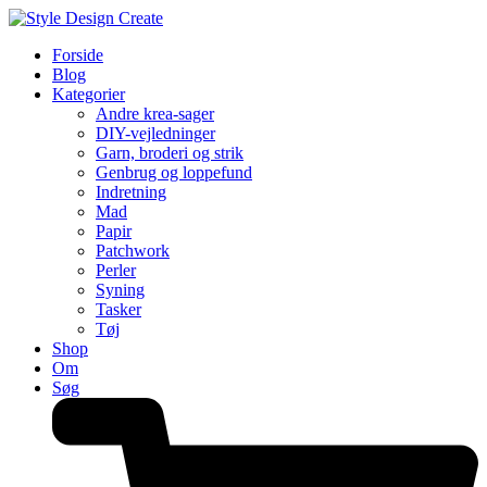
Forside
Blog
Kategorier
Andre krea-sager
DIY-vejledninger
Garn, broderi og strik
Genbrug og loppefund
Indretning
Mad
Papir
Patchwork
Perler
Syning
Tasker
Tøj
Shop
Om
Søg