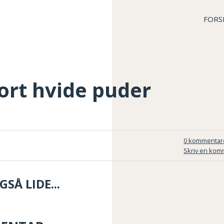
FORS
ort hvide puder
0 kommentar
Skriv en kom
SÅ LIDE...