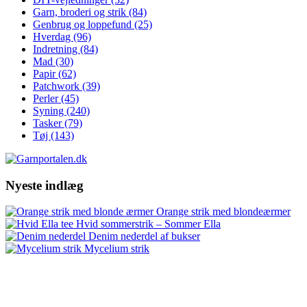
Garn, broderi og strik
(84)
Genbrug og loppefund
(25)
Hverdag
(96)
Indretning
(84)
Mad
(30)
Papir
(62)
Patchwork
(39)
Perler
(45)
Syning
(240)
Tasker
(79)
Tøj
(143)
Nyeste indlæg
Orange strik med blondeærmer
Hvid sommerstrik – Sommer Ella
Denim nederdel af bukser
Mycelium strik