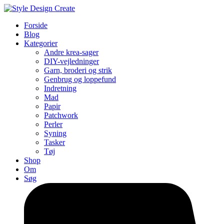
Forside
Blog
Kategorier
Andre krea-sager
DIY-vejledninger
Garn, broderi og strik
Genbrug og loppefund
Indretning
Mad
Papir
Patchwork
Perler
Syning
Tasker
Tøj
Shop
Om
Søg