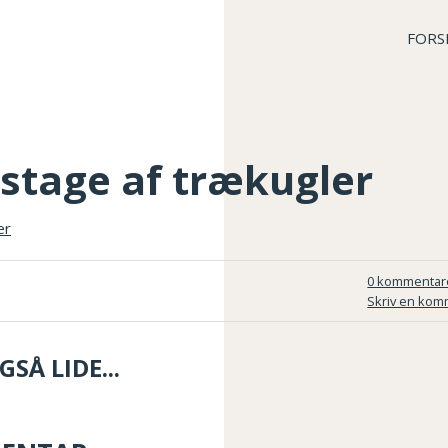
FORS
estage af trækugler
0 kommentar
Skriv en kom
SÅ LIDE...