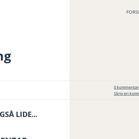
FORS
ng
0 kommentar
Skriv en kom
SÅ LIDE...