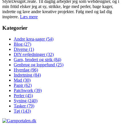
StyleDesignCreate. Til daglig arbejder jeg som webdesigner, og i
min fritid elsker jeg at sy, strikke, lege med perler, bage kager,
indrette og lave andre kreative projekter. Følg med og lad dig
inspirere.
Læs mere
Kategorier
Andre krea-sager
(54)
Blog
(27)
Diverse
(1)
DIY-vejledninger
(32)
Garn, broderi og strik
(84)
Genbrug og loppefund
(25)
Hverdag
(96)
Indretning
(84)
Mad
(30)
Papir
(62)
Patchwork
(39)
Perler
(45)
Syning
(240)
Tasker
(79)
Tøj
(143)