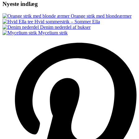
Nyeste indlæg
Orange strik med blondeærmer
Hvid sommerstrik – Sommer Ella
Denim nederdel af bukser
Mycelium strik