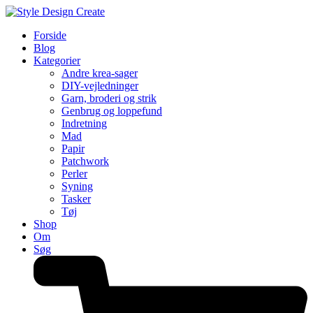
Forside
Blog
Kategorier
Andre krea-sager
DIY-vejledninger
Garn, broderi og strik
Genbrug og loppefund
Indretning
Mad
Papir
Patchwork
Perler
Syning
Tasker
Tøj
Shop
Om
Søg