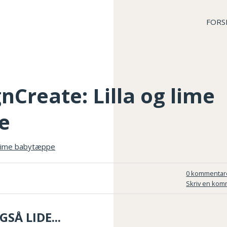
FORS
nCreate: Lilla og lime
e
0 kommentar
Skriv en kom
SÅ LIDE...