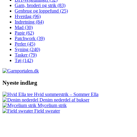
Garn, broderi og strik
(83)
Genbrug og loppefund
(25)
Hverdag
(96)
Indretning
(84)
Mad
(30)
Papir
(62)
Patchwork
(39)
Perler
(45)
Syning
(240)
Tasker
(79)
Tøj
(142)
Nyeste indlæg
Hvid sommerstrik – Sommer Ella
Denim nederdel af bukser
Mycelium strik
Field sweater