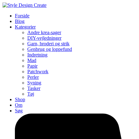
Forside
Blog
Kategorier
Andre krea-sager
DIY-vejledninger
Garn, broderi og strik
Genbrug og loppefund
Indretning
Mad
Papir
Patchwork
Perler
Syning
Tasker
Tøj
Shop
Om
Søg