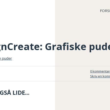
FORS
gnCreate: Grafiske pud
0 kommentar
Skriv en kom
SÅ LIDE...