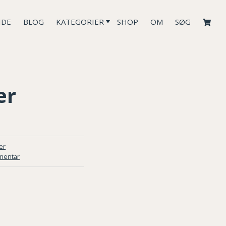
IDE
BLOG
KATEGORIER
SHOP
OM
SØG
er
er
mentar