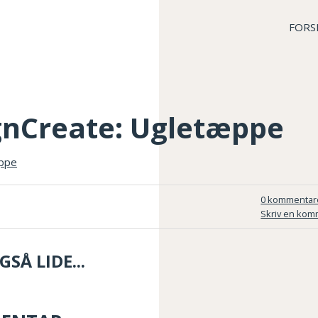
FORS
gnCreate: Ugletæppe
0 kommentar
Skriv en kom
SÅ LIDE...