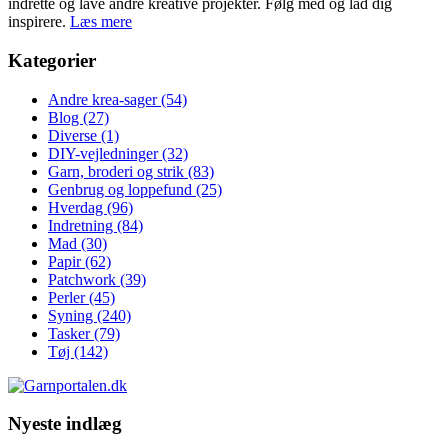
indrette og lave andre kreative projekter. Følg med og lad dig
inspirere.
Læs mere
Kategorier
Andre krea-sager
(54)
Blog
(27)
Diverse
(1)
DIY-vejledninger
(32)
Garn, broderi og strik
(83)
Genbrug og loppefund
(25)
Hverdag
(96)
Indretning
(84)
Mad
(30)
Papir
(62)
Patchwork
(39)
Perler
(45)
Syning
(240)
Tasker
(79)
Tøj
(142)
Nyeste indlæg