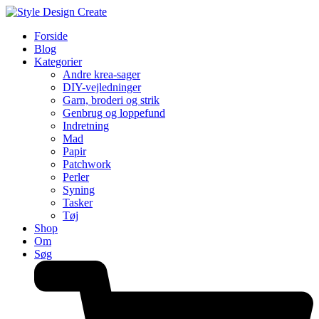
Forside
Blog
Kategorier
Andre krea-sager
DIY-vejledninger
Garn, broderi og strik
Genbrug og loppefund
Indretning
Mad
Papir
Patchwork
Perler
Syning
Tasker
Tøj
Shop
Om
Søg