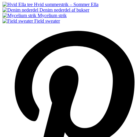
Hvid sommerstrik – Sommer Ella
Denim nederdel af bukser
Mycelium strik
Field sweater