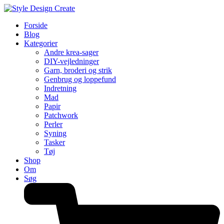
Forside
Blog
Kategorier
Andre krea-sager
DIY-vejledninger
Garn, broderi og strik
Genbrug og loppefund
Indretning
Mad
Papir
Patchwork
Perler
Syning
Tasker
Tøj
Shop
Om
Søg