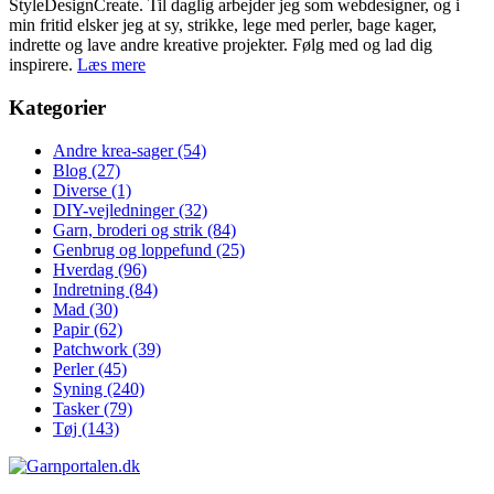
StyleDesignCreate. Til daglig arbejder jeg som webdesigner, og i
min fritid elsker jeg at sy, strikke, lege med perler, bage kager,
indrette og lave andre kreative projekter. Følg med og lad dig
inspirere.
Læs mere
Kategorier
Andre krea-sager
(54)
Blog
(27)
Diverse
(1)
DIY-vejledninger
(32)
Garn, broderi og strik
(84)
Genbrug og loppefund
(25)
Hverdag
(96)
Indretning
(84)
Mad
(30)
Papir
(62)
Patchwork
(39)
Perler
(45)
Syning
(240)
Tasker
(79)
Tøj
(143)