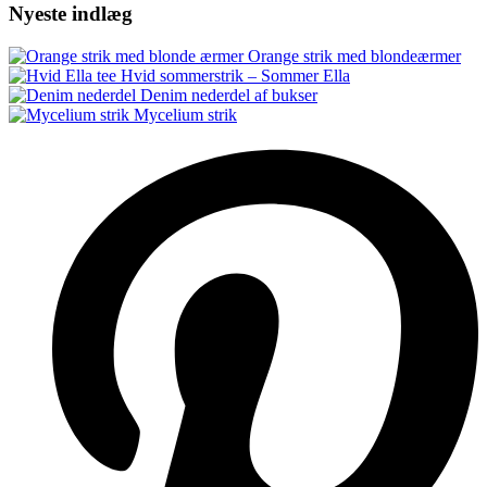
Nyeste indlæg
Orange strik med blondeærmer
Hvid sommerstrik – Sommer Ella
Denim nederdel af bukser
Mycelium strik