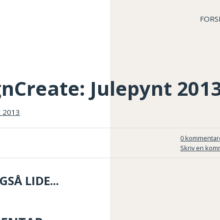
FORS
nCreate: Julepynt 201
0 kommentar
Skriv en kom
SÅ LIDE...