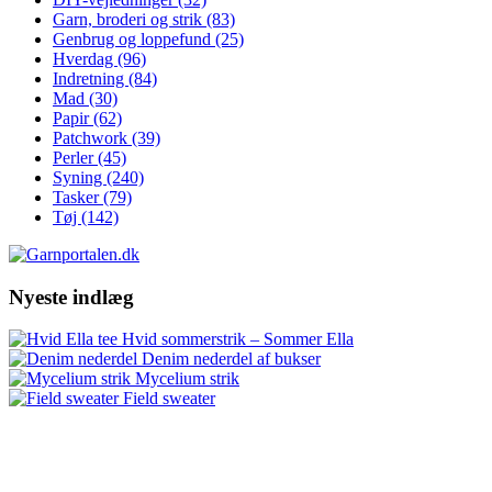
Garn, broderi og strik
(83)
Genbrug og loppefund
(25)
Hverdag
(96)
Indretning
(84)
Mad
(30)
Papir
(62)
Patchwork
(39)
Perler
(45)
Syning
(240)
Tasker
(79)
Tøj
(142)
Nyeste indlæg
Hvid sommerstrik – Sommer Ella
Denim nederdel af bukser
Mycelium strik
Field sweater