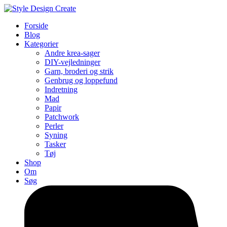
Forside
Blog
Kategorier
Andre krea-sager
DIY-vejledninger
Garn, broderi og strik
Genbrug og loppefund
Indretning
Mad
Papir
Patchwork
Perler
Syning
Tasker
Tøj
Shop
Om
Søg