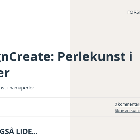
FORS
nCreate: Perlekunst i
er
0 kommentar
Skriv en kom
SÅ LIDE...