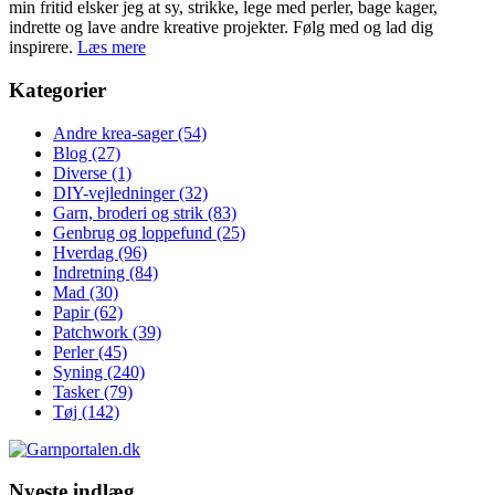
min fritid elsker jeg at sy, strikke, lege med perler, bage kager,
indrette og lave andre kreative projekter. Følg med og lad dig
inspirere.
Læs mere
Kategorier
Andre krea-sager
(54)
Blog
(27)
Diverse
(1)
DIY-vejledninger
(32)
Garn, broderi og strik
(83)
Genbrug og loppefund
(25)
Hverdag
(96)
Indretning
(84)
Mad
(30)
Papir
(62)
Patchwork
(39)
Perler
(45)
Syning
(240)
Tasker
(79)
Tøj
(142)
Nyeste indlæg