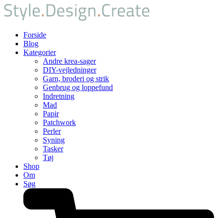
Forside
Blog
Kategorier
Andre krea-sager
DIY-vejledninger
Garn, broderi og strik
Genbrug og loppefund
Indretning
Mad
Papir
Patchwork
Perler
Syning
Tasker
Tøj
Shop
Om
Søg