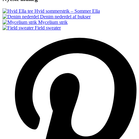
Hvid sommerstrik – Sommer Ella
Denim nederdel af bukser
Mycelium strik
Field sweater