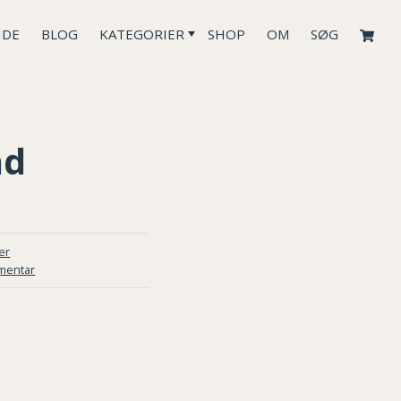
IDE
BLOG
KATEGORIER
SHOP
OM
SØG
ad
er
mentar