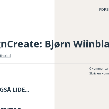
FORS
gnCreate: Bjørn Wiinbl
0 kommentar
Skriv en kom
SÅ LIDE...