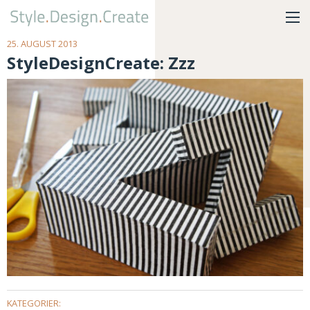
25. AUGUST 2013
StyleDesignCreate: Zzz
KATEGORIER: