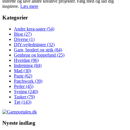
indrette og lave andre kreative projekter. Følg med og lad dig
inspirere.
Læs mere
Kategorier
Andre krea-sager
(54)
Blog
(27)
Diverse
(1)
DIY-vejledninger
(32)
Garn, broderi og strik
(84)
Genbrug og loppefund
(25)
Hverdag
(96)
Indretning
(84)
Mad
(30)
Papir
(62)
Patchwork
(39)
Perler
(45)
Syning
(240)
Tasker
(79)
Tøj
(143)
Nyeste indlæg