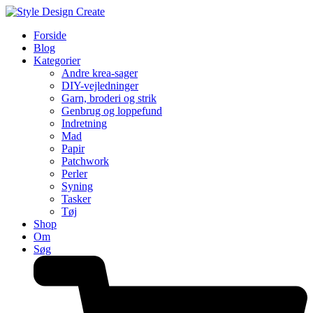
Forside
Blog
Kategorier
Andre krea-sager
DIY-vejledninger
Garn, broderi og strik
Genbrug og loppefund
Indretning
Mad
Papir
Patchwork
Perler
Syning
Tasker
Tøj
Shop
Om
Søg