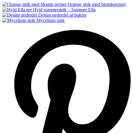
Orange strik med blondeærmer
Hvid sommerstrik – Sommer Ella
Denim nederdel af bukser
Mycelium strik