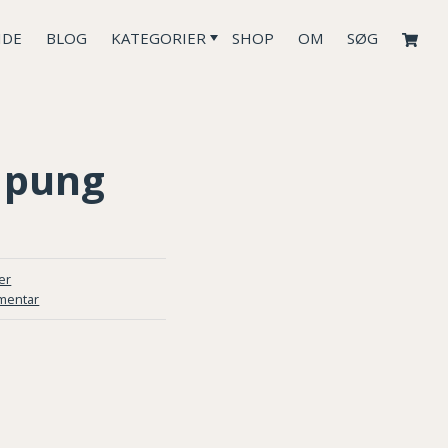
IDE
BLOG
KATEGORIER
SHOP
OM
SØG
l pung
er
mentar