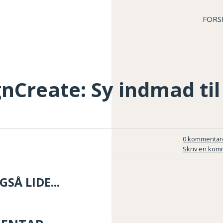
FORS
nCreate: Sy indmad ti
0 kommentar
Skriv en kom
SÅ LIDE...