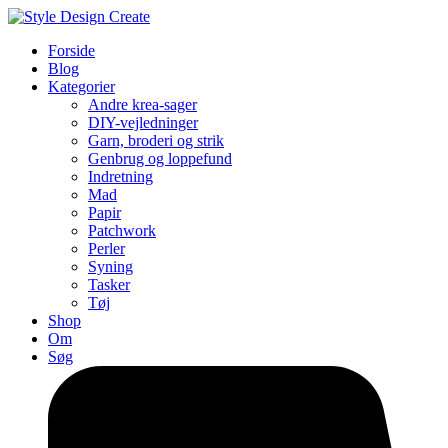
Forside
Blog
Kategorier
Andre krea-sager
DIY-vejledninger
Garn, broderi og strik
Genbrug og loppefund
Indretning
Mad
Papir
Patchwork
Perler
Syning
Tasker
Tøj
Shop
Om
Søg