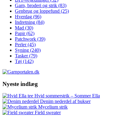
Garn, broderi og strik
(83)
Genbrug og loppefund
(25)
Hverdag
(96)
Indretning
(84)
Mad
(30)
Papir
(62)
Patchwork
(39)
Perler
(45)
Syning
(240)
Tasker
(79)
Tøj
(142)
Nyeste indlæg
Hvid sommerstrik – Sommer Ella
Denim nederdel af bukser
Mycelium strik
Field sweater