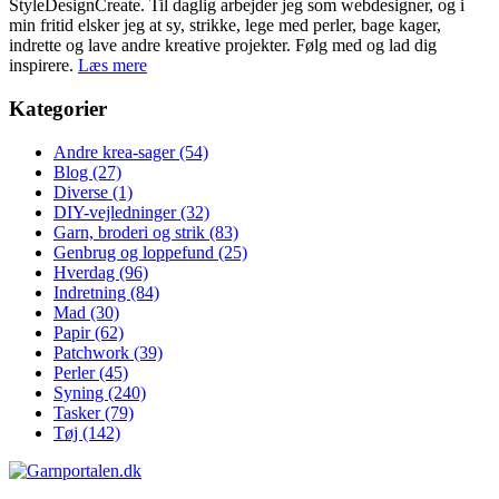
StyleDesignCreate. Til daglig arbejder jeg som webdesigner, og i
min fritid elsker jeg at sy, strikke, lege med perler, bage kager,
indrette og lave andre kreative projekter. Følg med og lad dig
inspirere.
Læs mere
Kategorier
Andre krea-sager
(54)
Blog
(27)
Diverse
(1)
DIY-vejledninger
(32)
Garn, broderi og strik
(83)
Genbrug og loppefund
(25)
Hverdag
(96)
Indretning
(84)
Mad
(30)
Papir
(62)
Patchwork
(39)
Perler
(45)
Syning
(240)
Tasker
(79)
Tøj
(142)