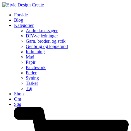
Forside
Blog
Kategorier
Andre krea-sager
DIY-vejledninger
Garn, broderi og strik
Genbrug og loppefund
Indretning
Mad
Papir
Patchwork
Perler
Syning
Tasker
Tøj
Shop
Om
Søg