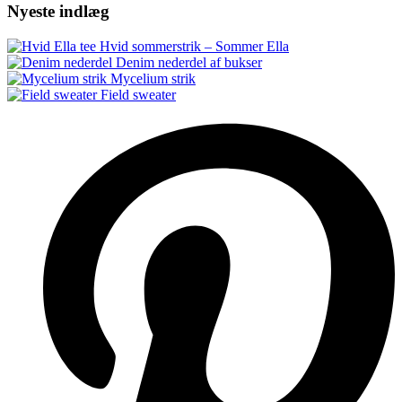
Nyeste indlæg
Hvid sommerstrik – Sommer Ella
Denim nederdel af bukser
Mycelium strik
Field sweater