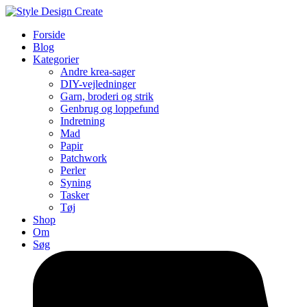
Forside
Blog
Kategorier
Andre krea-sager
DIY-vejledninger
Garn, broderi og strik
Genbrug og loppefund
Indretning
Mad
Papir
Patchwork
Perler
Syning
Tasker
Tøj
Shop
Om
Søg