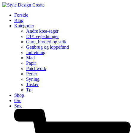
Forside
Blog
Kategorier
Andre krea-sager
DIY-vejledninger
Garn, broderi og strik
Genbrug og loppefund
Indretning
Mad
Papir
Patchwork
Perler
Syning
Tasker
Tøj
Shop
Om
Søg