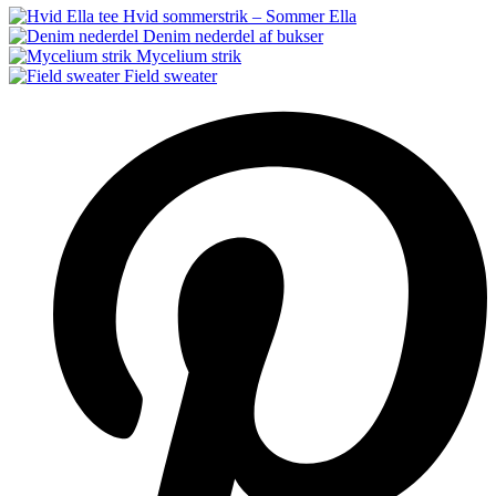
Hvid sommerstrik – Sommer Ella
Denim nederdel af bukser
Mycelium strik
Field sweater