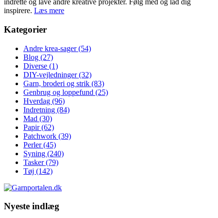
indrette og lave andre kreative projekter. Følg med og lad dig
inspirere.
Læs mere
Kategorier
Andre krea-sager
(54)
Blog
(27)
Diverse
(1)
DIY-vejledninger
(32)
Garn, broderi og strik
(83)
Genbrug og loppefund
(25)
Hverdag
(96)
Indretning
(84)
Mad
(30)
Papir
(62)
Patchwork
(39)
Perler
(45)
Syning
(240)
Tasker
(79)
Tøj
(142)
Nyeste indlæg