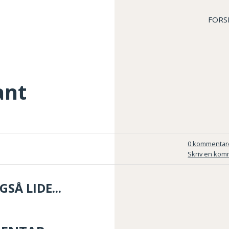
FORS
ant
0 kommentar
Skriv en kom
SÅ LIDE...