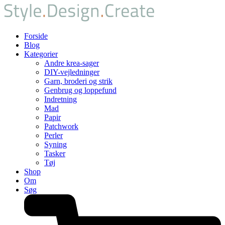
Forside
Blog
Kategorier
Andre krea-sager
DIY-vejledninger
Garn, broderi og strik
Genbrug og loppefund
Indretning
Mad
Papir
Patchwork
Perler
Syning
Tasker
Tøj
Shop
Om
Søg