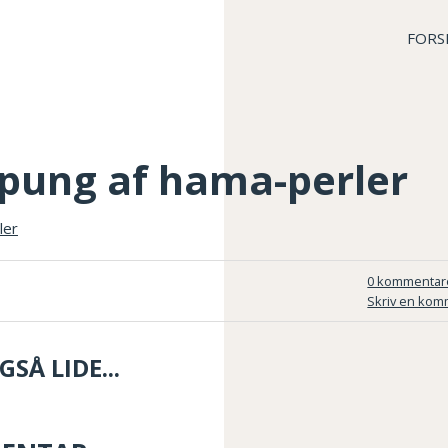
FORS
epung af hama-perler
0 kommentar
Skriv en kom
SÅ LIDE...