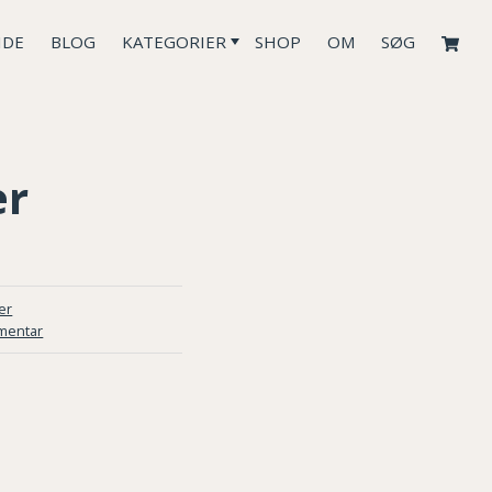
IDE
BLOG
KATEGORIER
SHOP
OM
SØG
er
er
mentar