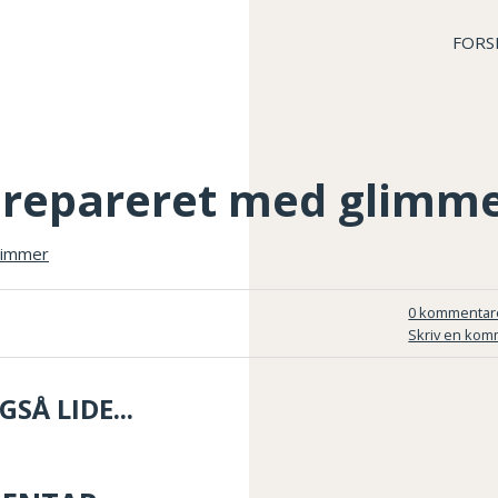
FORS
 repareret med glimm
0 kommentar
Skriv en kom
SÅ LIDE...